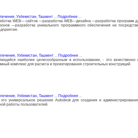
спечение
,
Узбекистан, Ташкент
...
Подробнее
...
работка WEB— сайтов —разработка WEB—дизайна —разработка программ д
онов —разработка уникального программного обеспечения не посредств
едприятие.
спечение
,
Узбекистан, Ташкент
...
Подробнее
...
яющийся наиболее целесообразным в использовании, - это качественно 
мный комплекс для расчета и проектирования строительных конструкций.
спечение
,
Узбекистан, Ташкент
...
Подробнее
...
- это универсальное решение Autodesk для создания и администрировани
вной работы пользователей.