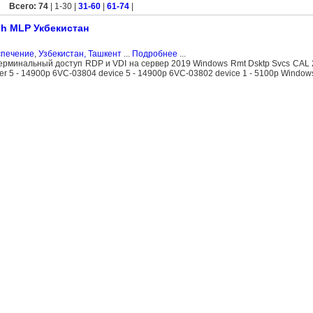
Всего: 74
| 1-30 |
31-60
|
61-74
|
sh МLP Укбекистан
спечение
,
Узбекистан, Ташкент
...
Подробнее
...
терминальный доступ RDP и VDI на сервер 2019 Windows Rmt Dsktp Svcs CAL
r 5 - 14900р 6VC-03804 device 5 - 14900р 6VC-03802 device 1 - 5100р Window