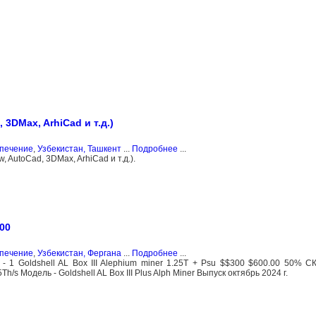
3DMax, ArhiCad и т.д.)
спечение
,
Узбекистан, Ташкент
...
Подробнее
...
 AutoCad, 3DMax, ArhiCad и т.д.).
300
спечение
,
Узбекистан, Фергана
...
Подробнее
...
- 1 Goldshell AL Box III Alephium miner 1.25T + Psu $$300 $600.00 50% С
h/s Модель - Goldshell AL Box III Plus Alph Miner Выпуск октябрь 2024 г.