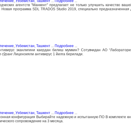
спечение
,
Узбекистан, Ташкент
...
Подробнее
...
дческих агентств "Манкент" предлагает не только улучшить качество ваше
. Новая программа SDL TRADOS Studio 2019, специально предназначенная 
спечение
,
Узбекистан, Ташкент
...
Подробнее
...
тивирус эканлигини каердан билиш мумкин? Сотувчидан АО “Лаборатория
сўранг Лицензияли антивирус 1 йилга берилади.
спечение
,
Узбекистан, Ташкент
...
Подробнее
...
зионная конфигурация Выбирайте надежную и испытанную ПО В комплекте кн
ического сопровождение на 3 месяца.