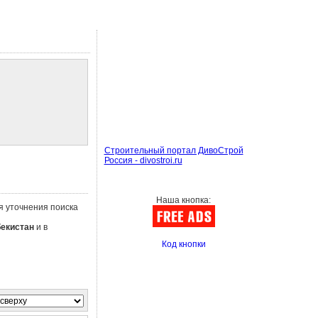
Строительный портал ДивоСтрой
Россия - divostroi.ru
Наша кнопка:
ля уточнения поиска
бекистан
и в
Код кнопки