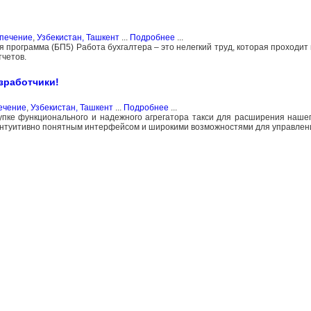
спечение
,
Узбекистан, Ташкент
...
Подробнее
...
рограмма (БП5) Работа бухгалтера – это нелегкий труд, которая проходит
тчетов.
зработчики!
ечение
,
Узбекистан, Ташкент
...
Подробнее
...
пке функционального и надежного агрегатора такси для расширения наше
нтуитивно понятным интерфейсом и широкими возможностями для управлени