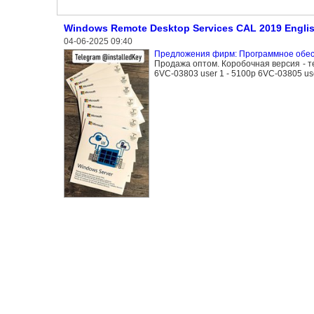
Windоws Rеmоtе Dеsktоp Sеrviсеs САL 2019 Engli
04-06-2025 09:40
Предложения фирм: Программное обе
Продажа оптом. Коробочная версия - 
6VC-03803 user 1 - 5100р 6VC-03805 use