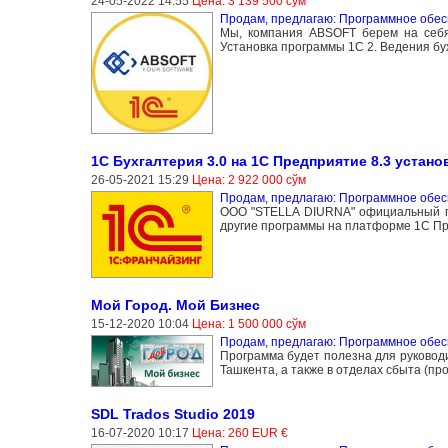
24-05-2022 14:55
Цена: 3 139 500 сўм
Продам, предлагаю: Программное обе
Мы, компания ABSOFT берем на себя 
Установка программы 1С 2. Ведения бух
1С Бухгалтерия 3.0 на 1С Предприятие 8.3 устано
26-05-2021 15:29
Цена: 2 922 000 сўм
Продам, предлагаю: Программное обе
ООО "STELLA DIURNA" официальный пар
другие программы на платформе 1С Пр
Мой Город. Мой Бизнес
15-12-2020 10:04
Цена: 1 500 000 сўм
Продам, предлагаю: Программное обе
Программа будет полезна для руководи
Ташкента, а также в отделах сбыта (пр
SDL Trados Studio 2019
16-07-2020 10:17
Цена: 260 EUR €