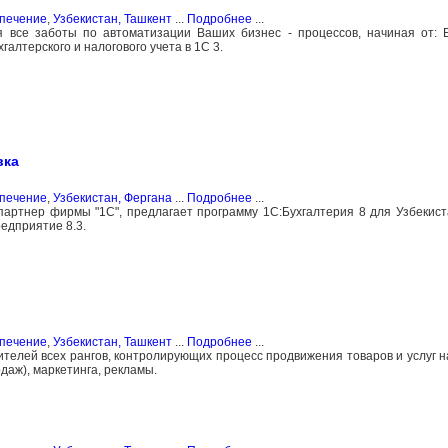
спечение
,
Узбекистан, Ташкент
...
Подробнее
...
все заботы по автоматизации Ваших бизнес - процессов, начиная от: Б
галтерского и налогового учета в 1С 3.
вка
спечение
,
Узбекистан, Фергана
...
Подробнее
...
тнер фирмы "1С", предлагает программу 1С:Бухгалтерия 8 для Узбекиста
едприятие 8.3.
спечение
,
Узбекистан, Ташкент
...
Подробнее
...
телей всех рангов, контролирующих процесс продвижения товаров и услуг на
одаж), маркетинга, рекламы.