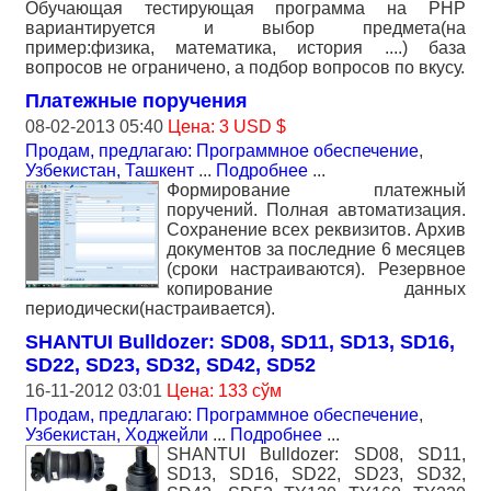
Обучающая тестирующая программа на PHP
вариантируется и выбор предмета(на
пример:физика, математика, история ....) база
вопросов не ограничено, а подбор вопросов по вкусу.
Платежные поручения
08-02-2013 05:40
Цена: 3 USD $
Продам, предлагаю: Программное обеспечение
,
Узбекистан, Ташкент
...
Подробнее
...
Формирование платежный
поручений. Полная автоматизация.
Сохранение всех реквизитов. Архив
документов за последние 6 месяцев
(сроки настраиваются). Резервное
копирование данных
периодически(настраивается).
SHANTUI Bulldozer: SD08, SD11, SD13, SD16,
SD22, SD23, SD32, SD42, SD52
16-11-2012 03:01
Цена: 133 сўм
Продам, предлагаю: Программное обеспечение
,
Узбекистан, Ходжейли
...
Подробнее
...
SHANTUI Bulldozer: SD08, SD11,
SD13, SD16, SD22, SD23, SD32,