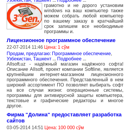
Узбекистан, Ташкент
...
Подробнее
...
грамотно и не дорого установим
windows на ваш компьютер также
можем собрать любой компьютер
по вашему заказу в кратчайший
срок запишем все необходимые
программы и.
Лицензионное программное обеспечение
22-07-2014 11:46
Цена: 1 сўм
Продам, предлагаю: Программное обеспечение
,
Узбекистан, Ташкент
...
Подробнее
...
Allsoft.uz - надёжный магазин надёжного софта!
Описание Allsoft, проект компании Softline, является
крупнейшим интернет-магазином лицензионного
программного обеспечения. Представленный в нем
широкий ассортимент ПО позволяет выбирать софт
на все случаи жизни: операционные системы,
программы для антивирусной защиты компьютера,
текстовые и графические редакторы и многое
другое.
Фирма "Долина" предоставляет разработка
сайтов
03-05-2014 14:51
Цена: 100 000 сўм