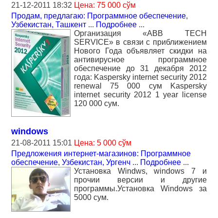
21-12-2011 18:32
Цена: 75 000 сўм
Продам, предлагаю: Программное обеспечение
,
Узбекистан, Ташкент
...
Подробнее
...
Организация «ABB TECH
SERVICE» в связи с приближением
Нового Года объявляет скидки на
антивирусное программное
обеспечение до 31 декабря 2012
года: Kaspersky internet security 2012
renewal 75 000 сум Kaspersky
internet security 2012 1 year license
120 000 сум.
windows
21-08-2011 15:01
Цена: 5 000 сўм
Предложения интернет-магазинов: Программное
обеспечение
,
Узбекистан, Ургенч
...
Подробнее
...
Установка Windws, windows 7 и
прочии версии и другие
программы.Установка Windows за
5000 сум.