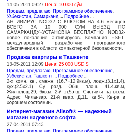
14-05-2011 09:27
Цена: 10 000 сўм
Продам, предлагаю: Программное обеспечение
,
Узбекистан, Самарканд
...
Подробнее
...
АНТИВИРУС NOD32 С КЛЮЧОМ НА 4-6 месяцев
ВСЕГО ЗА 10 000 СУМ ВЫЕЗД ПО
САМАРКАНДУ+УСТАНОВКА БЕСПЛАТНО! NOD32-
новое поколение антивирусов. Компания ESET-
международный разработчик программного
обеспечения в области компьютерной безопасности.
Продажа квартиры в Ташкенте
13-05-2011 12:09
Цена: 25 000 USD $
Продам, предлагаю: Программное обеспечение
,
Узбекистан, Ташкент
...
Подробнее
...
2-х комн. кв., смежн. (16.7+12.9кв.м), лодж.(3.1х1.4),
кух.(2.5х2.1) Су разд. Общ. площ. 41.4.кв.м,
Жил.площ.29, 6кв.м. 2-й эт.5эт.д. Счетчики на всем.
Адрес: Чиланзар, 21-й квар. Д.11, кв.54. Кв-ра в
хорошем состоянии.
Интернет-магазин Allsoft® — надежный
магазин надежного софта
27-04-2011 07:43
Продам, предлагаю: Программное обеспечение
,