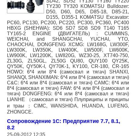
SD42, SD52 TY130 TY160 TY220
TY230 TY320 KOMATSU Bulldozer:
D50, D60, D65, D85-18, D85-21,
D155, D355-1 KOMATSU Excavator:
PC60, PC130, PC200, PC220, PC300, PC360, PC400
HBXG (SHEHWA): SD6 SD7 SD8 SD9 T140 T165
TY165-2 ENGINE (ДВИГАТЕЛЬ) : CUMMINS,
WEICHAI, and SHANGCHAI, YUCHAI, YTO,
CHAOCHAI, DONGFENG XCMG: LW168G, LW300F,
LW300K, LW350K, LW400K, LW500F, LW600K,
LW900K, LW1200K, LW820G, WZ30-25, XT740-750,
ZL30G, ZL50GL, ZL50G QU80, QUY100 QY25K,
QY50K, QY50K-I, QY70K-1, KY100, CR-180, CR-165
HOWO: 6*4 или 8*4 (самосвал и тягач) SHANXI,
SHANQI, SHANXIMAN: 6*4 или 8*4 (самосвал и тягач)
C&C: 6*4 или 8*4 (самосвал и тягач) CAMC: 6*4 или
8*4 (самосвал и тягач) FAW: 6*4 или 8*4 (самосвал и
тягач) DONGFENG: 6*4 или 8*4 (самосвал и тягач)
LIANHE （самосвал и тягач) Плуприципы и приципы
и траы：CIMC, WANSHIDA, HUANDA, LUFENG,
ZHONGCE.
Сопровождение 1С: Предприятие 7.7, 8.1,
8.2
25-09-2012 12:35